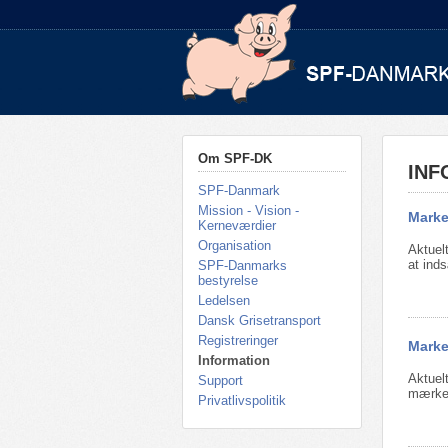
Om SPF-DK
INF
SPF-Danmark
Mission - Vision -
Marke
Kerneværdier
Organisation
Aktuel
at inds
SPF-Danmarks
bestyrelse
Ledelsen
Dansk Grisetransport
Registreringer
Marke
Information
Aktuel
Support
mærkes
Privatlivspolitik