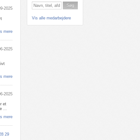
09-2025
Vis alle medarbejdere
rt
s mere
06-2025
ivt
s mere
06-2025
r et
 ...
s mere
28
29