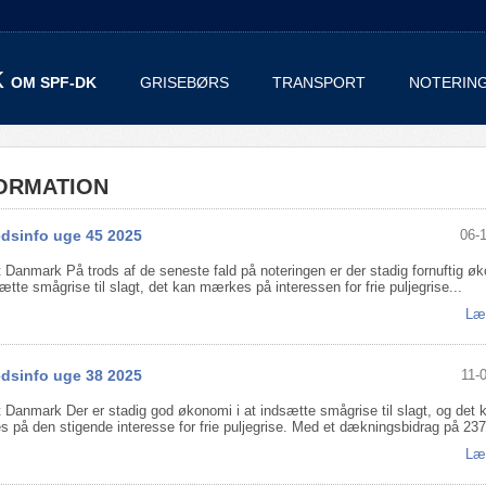
OM SPF-DK
GRISEBØRS
TRANSPORT
NOTERIN
ORMATION
dsinfo uge 45 2025
06-
t Danmark På trods af de seneste fald på noteringen er der stadig fornuftig øk
ætte smågrise til slagt, det kan mærkes på interessen for frie puljegrise...
Læ
dsinfo uge 38 2025
11-
t Danmark Der er stadig god økonomi i at indsætte smågrise til slagt, og det 
 på den stigende interesse for frie puljegrise. Med et dækningsbidrag på 237 
Læ