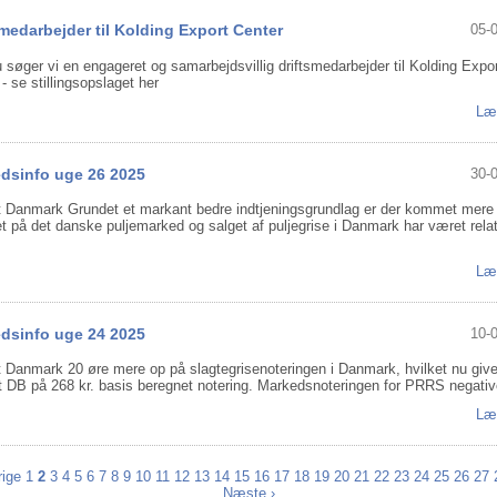
smedarbejder til Kolding Export Center
05-
u søger vi en engageret og samarbejdsvillig driftsmedarbejder til Kolding Expo
- se stillingsopslaget her
Læ
dsinfo uge 26 2025
30-
t Danmark Grundet et markant bedre indtjeningsgrundlag er der kommet mere
tet på det danske puljemarked og salget af puljegrise i Danmark har været relat
Læ
dsinfo uge 24 2025
10-
t Danmark 20 øre mere op på slagtegrisenoteringen i Danmark, hvilket nu give
vt DB på 268 kr. basis beregnet notering. Markedsnoteringen for PRRS negative
Læ
rige
1
2
3
4
5
6
7
8
9
10
11
12
13
14
15
16
17
18
19
20
21
22
23
24
25
26
27
Næste ›