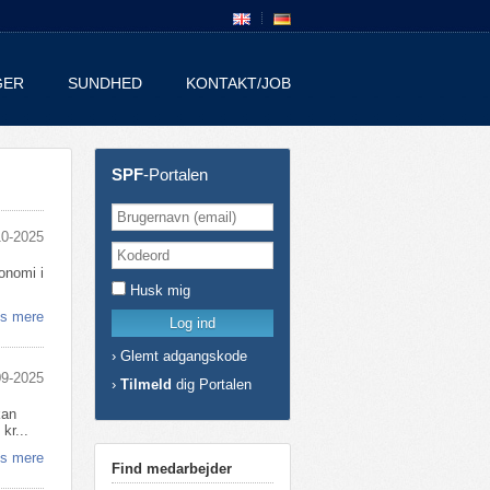
GER
SUNDHED
KONTAKT/JOB
SPF
-Portalen
10-2025
onomi i
Husk mig
s mere
›
Glemt adgangskode
09-2025
›
Tilmeld
dig Portalen
kan
kr...
s mere
Find medarbejder