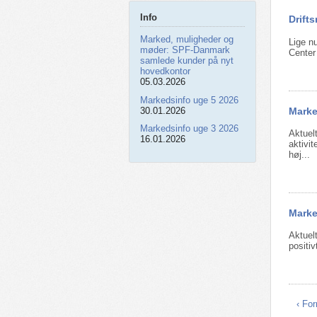
Info
Drift
Marked, muligheder og
Lige n
møder: SPF‑Danmark
Center 
samlede kunder på nyt
hovedkontor
05.03.2026
Markedsinfo uge 5 2026
Marke
30.01.2026
Markedsinfo uge 3 2026
Aktuel
16.01.2026
aktivi
høj...
Marke
Aktuel
positi
‹ For