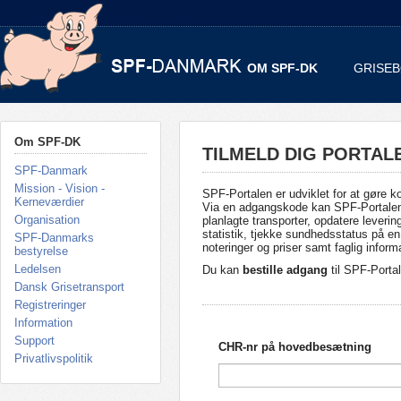
OM SPF-DK
GRISE
Om SPF-DK
TILMELD DIG PORTAL
SPF-Danmark
Mission - Vision -
SPF-Portalen er udviklet for at gør
Kerneværdier
Via en adgangskode kan SPF-Portalen bl
Organisation
planlagte transporter, opdatere leveri
statistik, tjekke sundhedsstatus på
SPF-Danmarks
noteringer og priser samt faglig inform
bestyrelse
Ledelsen
Du kan
bestille adgang
til SPF-Portal
Dansk Grisetransport
Registreringer
Information
Support
CHR-nr på hovedbesætning
Privatlivspolitik