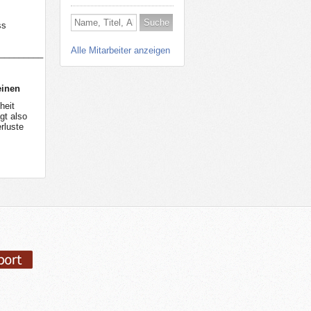
ss
Alle Mitarbeiter anzeigen
_________
einen
heit
gt also
rluste