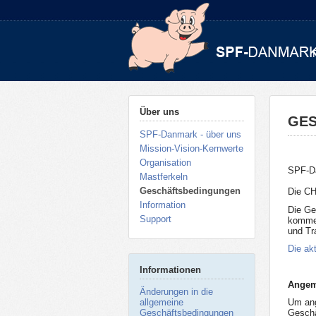
Über uns
GE
SPF-Danmark - über uns
Mission-Vision-Kernwerte
Organisation
SPF-Da
Mastferkeln
Geschäftsbedingungen
Die CH
Information
Die Ge
Support
kommer
und Tr
Die ak
Informationen
Angem
Änderungen in die
allgemeine
Um ang
Geschäftsbedingungen
Geschä